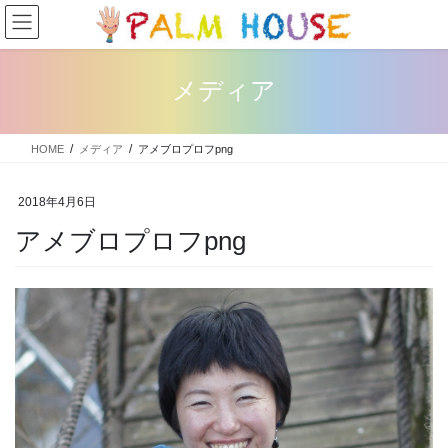
コ
ナ
ン
ビ
テ
ゲ
ン
ー
メディア
ツ
シ
へ
ョ
ス
ン
HOME
メディア
アメブロプロフpng
キ
に
ッ
移
プ
動
2018年4月6日
アメブロプロフpng