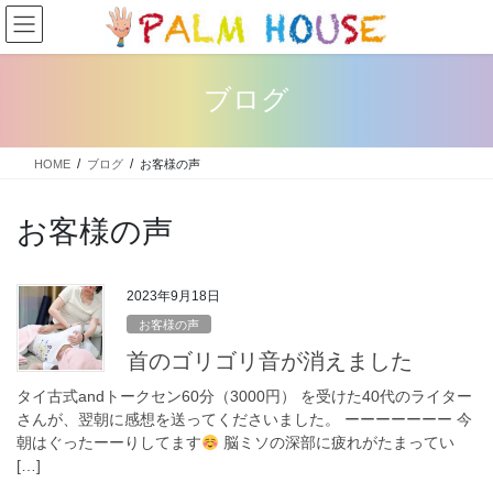
コ
ナ
ン
ビ
テ
ゲ
ン
ー
ブログ
ツ
シ
へ
ョ
ス
ン
HOME
ブログ
お客様の声
キ
に
ッ
移
プ
動
お客様の声
2023年9月18日
お客様の声
首のゴリゴリ音が消えました
タイ古式andトークセン60分（3000円） を受けた40代のライター
さんが、翌朝に感想を送ってくださいました。 ーーーーーーー 今
朝はぐったーーりしてます
脳ミソの深部に疲れがたまってい
[…]