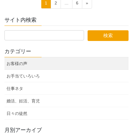
投
固
固
固
1
2
…
6
»
稿
定
定
定
ペ
ペ
ペ
の
サイト内検索
ー
ー
ー
ペ
ジ
ジ
ジ
ー
ジ
カテゴリー
送
り
お客様の声
お手当ていろいろ
仕事ネタ
婚活、妊活、育児
日々の徒然
月別アーカイブ