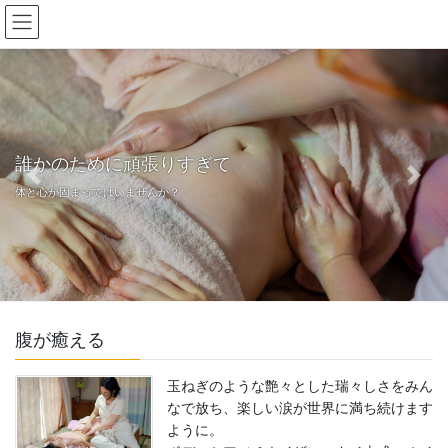
コ
ナ
ン
ビ
テ
ゲ
ン
ー
ツ
シ
へ
ョ
ス
ン
キ
に
誰かのために頑張りすぎて
ッ
移
Previous
Next
体と心が固まってはいませんか？
プ
動
腹が癒える
玉ねぎのような艶々とした瑞々しさをみん
なで放ち、楽しい涙が世界に満ち続けます
ように。