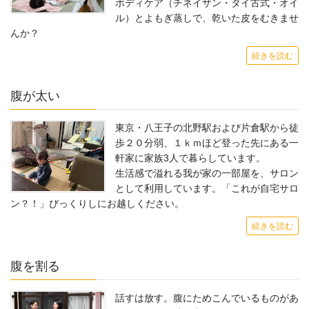
ボディケア（チネイザン・タイ古式・オイ
ル）とよもぎ蒸しで、乾いた皮をむきませ
んか？
続きを読む
腹が太い
東京・八王子の北野駅および片倉駅から徒
歩２０分弱、１ｋｍほど登った先にある一
軒家に家族3人で暮らしています。
生活感で溢れる我が家の一部屋を、サロン
として利用しています。「これが自宅サロ
ン？！」びっくりしにお越しください。
続きを読む
腹を割る
話すは放す。腹にためこんでいるものがあ