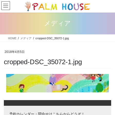
コ
ナ
ン
ビ
テ
ゲ
ン
ー
メディア
ツ
シ
へ
ョ
ス
ン
HOME
メディア
cropped-DSC_35072-1.jpg
キ
に
ッ
移
プ
動
2018年4月5日
cropped-DSC_35072-1.jpg
予約カレンダー・問合せはこちらからどうぞ！