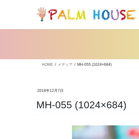
コ
ナ
ン
ビ
テ
ゲ
ン
ー
ツ
シ
へ
ョ
ス
ン
キ
に
ッ
移
HOME
メディア
MH-055 (1024×684)
プ
動
2018年12月7日
MH-055 (1024×684)