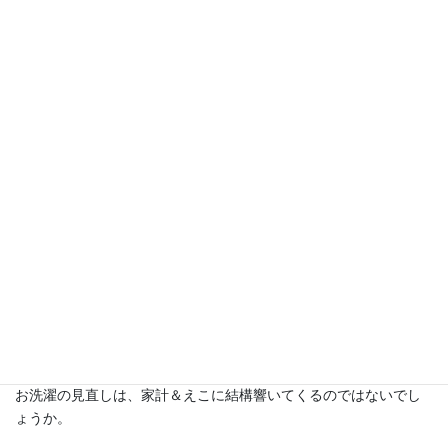
Ｔシャツ、２～３回着てしまいます。
トレーナーやカーディガンなど素肌に直に着ないもの、１週間に1
回も洗ったらかなり頻繁な感じです。半月放置もざら。
スカートやパンツ。めったに洗いません。よく履くのは一月に一
回くらいは洗うかしら…？？
なんにせよ、なるべくにおいが発生する前までには洗うようにし
ています。
そこまで着よう！と声だかに言う気はありませんが。
面倒臭がりな部分も大きいですし。
でも、その日着ただけのものをその度にすべて洗う、洗わなきゃ
汚いわ！！！っていうのは違うんじゃないかな？？と思う。
洗うにしても、水で洗うだけでいいようなものもあるでしょう。
洗濯機で石鹸や電気を使用してまで洗う必要ないもの、あるは
ず。
洗濯機はかなりお水を使いますから。
お洗濯の見直しは、家計＆えこに結構響いてくるのではないでし
ょうか。