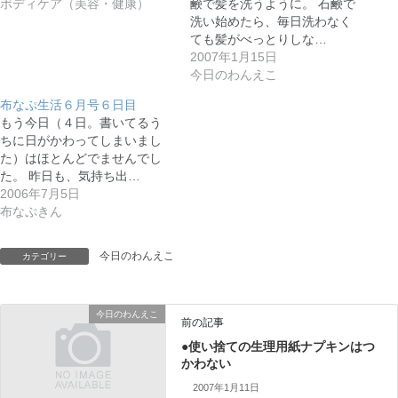
ボディケア（美容・健康）
鹸で髪を洗うように。 石鹸で
洗い始めたら、毎日洗わなく
ても髪がべっとりしな…
2007年1月15日
今日のわんえこ
布なぷ生活６月号６日目
もう今日（４日。書いてるう
ちに日がかわってしまいまし
た）はほとんどでませんでし
た。 昨日も、気持ち出…
2006年7月5日
布なぷきん
今日のわんえこ
カテゴリー
今日のわんえこ
前の記事
●使い捨ての生理用紙ナプキンはつ
かわない
2007年1月11日