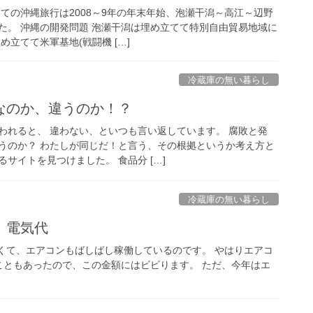
ての沖縄旅行は2008～9年の年末年始、泡瀬干潟～高江～辺野
た。 沖縄の開発問題 泡瀬干潟は埋め立てて特別自由貿易地域に
め立てて米軍基地(戦闘機 […]
冷蔵庫の無い暮らし
なのか、違うのか！？
われると、 違わない、といつも言い返しています。 腐敗と発
うのか？ わたしが同じだ！と言う、その根拠というか考え方と
サイトを見つけました。 食品分 […]
冷蔵庫の無い暮らし
。電気代
くて、エアコンもばしばし稼働しているのです。 やはりエアコ
てこともあったので、この金額にはビビります。 ただ、今年はエ