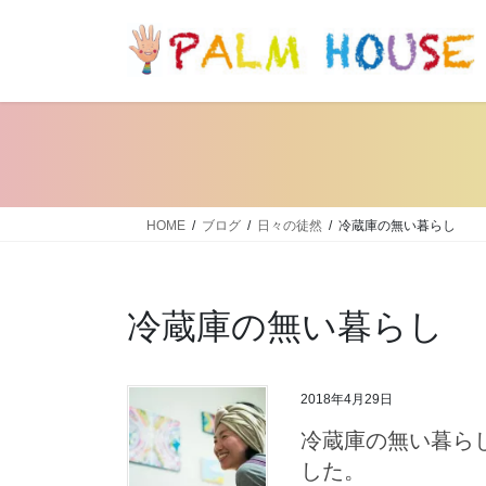
コ
ナ
ン
ビ
テ
ゲ
ン
ー
ツ
シ
へ
ョ
ス
ン
キ
に
ッ
移
HOME
ブログ
日々の徒然
冷蔵庫の無い暮らし
プ
動
冷蔵庫の無い暮らし
2018年4月29日
冷蔵庫の無い暮らし
した。