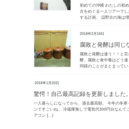
初めての沖縄 わたしの初め
古をめぐる一人ツアーでし
する計画。 辺野古の海は埋
2018年2月18日
腐敗と発酵は同じ
腐敗と発酵は違う！！と言
酵、腐敗と食中毒はどう違
同様のことがまとまっている
2018年1月20日
驚愕！自己最高記録を更新しました
一人暮らしになってから、過去最高額。 今年の冬寒
ンてすごいね… 冷蔵庫無しで電気代300円台なん
アコン […]