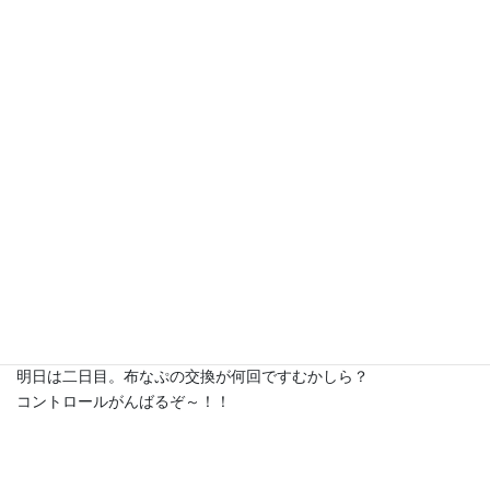
コントロールに挑戦せざるをえませんでしたσ(^_^;)
どんなふうに？？
意識がしやすいように紙をまるめて小さな玉を作り、入り口につ
めときました。
そあとはひたすら意識してしめるだけです。
きゅぅ～っと。
トイレにいったらふんっっ！！！と力を入れてためてたものを出
す。
さて結果は？？
１日目で量がたいしたことなかったのも幸いし、
昼過ぎくらいに経血が出始めて～家に帰りつく22時まで、
お洋服を汚さずにすみましたv(￣ー￣)v
明日は二日目。布なぷの交換が何回ですむかしら？
コントロールがんばるぞ～！！