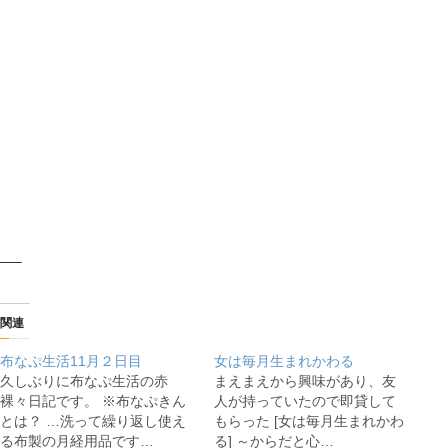
—–
関連
布なぷ生活11月２日目
女は毎月生まれかわる
久しぶりに布なぷ生活の赤
まえまえから興味があり、友
裸々日記です。 ※布なぷきん
人が持っていたので即貸して
とは？ …洗って繰り返し使え
もらった [女は毎月生まれかわ
る布製の月経用品です…
る] ～からだと心…