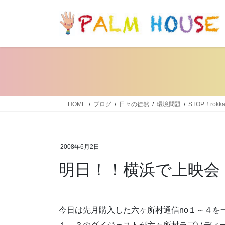
コ
ナ
ン
ビ
テ
ゲ
ン
ー
ツ
シ
へ
ョ
ス
ン
キ
に
ッ
移
HOME
ブログ
日々の徒然
環境問題
STOP！rokka
プ
動
2008年6月2日
明日！！横浜で上映会
今日は先月購入した六ヶ所村通信no１～４を