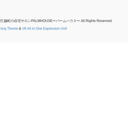
町の自宅サロンPALMHOUSE〜パームハウス〜 All Rights Reserved.
tning Theme
&
VK All in One Expansion Unit