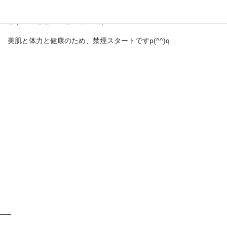
はやめないとだよなぁ…
とず～っと思ってはいるのです。
美肌と体力と健康のため、禁煙スタートですp(^^)q
—–