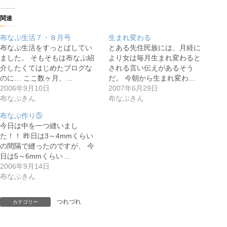
関連
布なぷ生活７・８月号
生まれ変わる
布なぷ生活をすっとばしてい
とある先住民族には、月経に
ました。 そもそもは布なぷ紹
より女は毎月生まれ変わると
介したくてはじめたブログな
される言い伝えがあるそう
のに… ここ数ヶ月、…
だ。 今朝から生まれ変わ…
2006年9月10日
2007年6月29日
布なぷきん
布なぷきん
布なぷ作り⑤
今日は中を一つ縫いまし
た！！ 昨日は3～4mmくらい
の間隔で縫ったのですが、 今
日は5～6mmくらい…
2006年9月14日
布なぷきん
つれづれ
カテゴリー