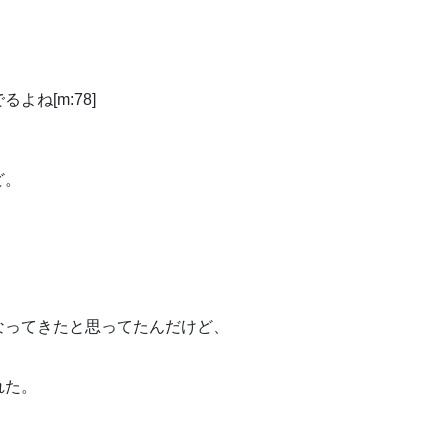
ね[m:78]
ど。
なってきたと思ってたんだけど、
れた。