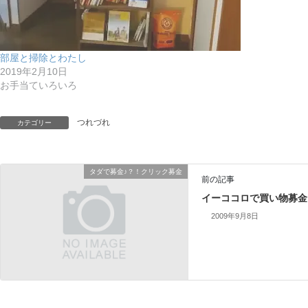
部屋と掃除とわたし
2019年2月10日
お手当ていろいろ
つれづれ
カテゴリー
タダで募金♪？！クリック募金
前の記事
イーココロで買い物募金
2009年9月8日