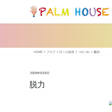
コ
ナ
ン
ビ
テ
ゲ
ン
ー
ツ
シ
へ
ョ
ス
ン
キ
に
ッ
移
HOME
ブログ
日々の徒然
つれづれ
脱力
プ
動
2009年9月8日
脱力