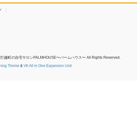
グ
町の自宅サロンPALMHOUSE〜パームハウス〜 All Rights Reserved.
tning Theme
&
VK All in One Expansion Unit