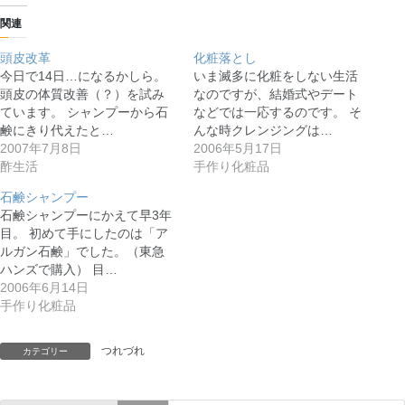
関連
頭皮改革
化粧落とし
今日で14日…になるかしら。
いま滅多に化粧をしない生活
頭皮の体質改善（？）を試み
なのですが、結婚式やデート
ています。 シャンプーから石
などでは一応するのです。 そ
鹸にきり代えたと…
んな時クレンジングは…
2007年7月8日
2006年5月17日
酢生活
手作り化粧品
石鹸シャンプー
石鹸シャンプーにかえて早3年
目。 初めて手にしたのは「ア
ルガン石鹸」でした。（東急
ハンズで購入） 目…
2006年6月14日
手作り化粧品
つれづれ
カテゴリー