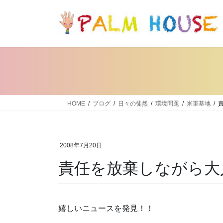
コ
ナ
ン
ビ
テ
ゲ
ン
ー
ツ
シ
へ
ョ
ス
ン
キ
に
ッ
移
HOME
ブログ
日々の徒然
環境問題
米軍基地
プ
動
2008年7月20日
責任を放棄しながら大
嬉しいニュースを発見！！