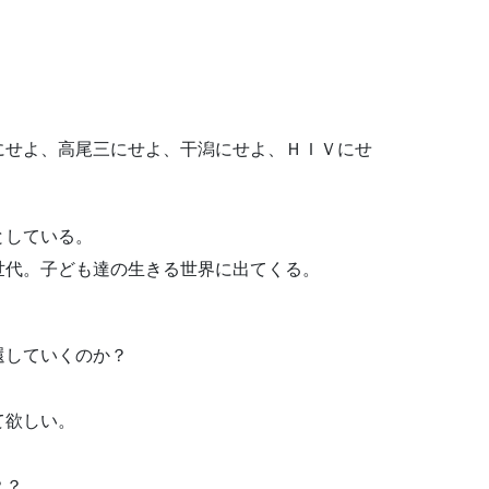
。
。
にせよ、高尾三にせよ、干潟にせよ、ＨＩＶにせ
としている。
世代。子ども達の生きる世界に出てくる。
還していくのか？
て欲しい。
？？