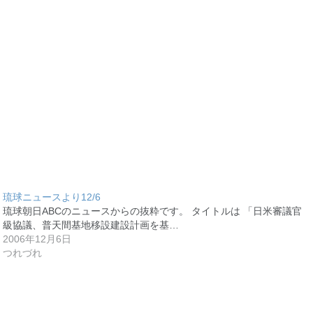
琉球ニュースより12/6
琉球朝日ABCのニュースからの抜粋です。 タイトルは 「日米審議官
級協議、普天間基地移設建設計画を基…
2006年12月6日
つれづれ