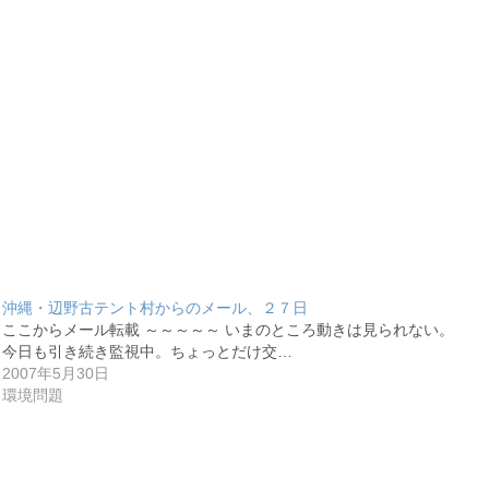
沖縄・辺野古テント村からのメール、２７日
ここからメール転載 ～～～～～ いまのところ動きは見られない。
今日も引き続き監視中。ちょっとだけ交…
2007年5月30日
環境問題