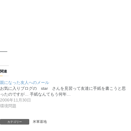
—–
関連
親になった友人へのメール
お気に入りブログの star さんを見習って友達に手紙を書こうと思
ったのですが… 手紙なんてもう何年…
2006年11月30日
環境問題
米軍基地
カテゴリー