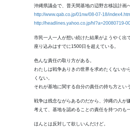
沖縄県議会で、普天間基地の辺野古移設計画
http://www.qab.co.jp/01nw/08-07-18/index4.ht
http://headlines.yahoo.co.jp/hl?a=20080719-
市民一人一人が想い続けた結果がようやく出
座り込みはすでに1500日を超えている。
色んな責任の取り方がある。
わたしは戦争ありきの世界を求めたくないか
くない。
それが基地に関する自分の責任の持ち方とい
戦争は残念ながらあるのだから、沖縄の人が
考えて、基地を認めることの責任を持つのも
ほんとは反対して欲しいんだけど。