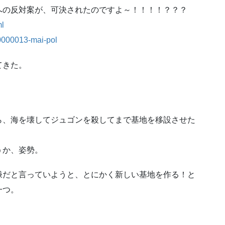
への反対案が、可決されたのですよ～！！！！？？？
ml
00000013-mai-pol
てきた。
ら、海を壊してジュゴンを殺してまで基地を移設させた
うか、姿勢。
嫌だと言っていようと、とにかく新しい基地を作る！と
一つ。