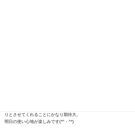
見た目も、なんだかなって感じになっちゃいましたが。
こすことを考えていなかったんです(・・;)
自家製の化粧品作り、昔はすご～くきっちりやっていたのです
が。
きっちりやっても適当に楽しくやっても、肌への効果はよくも悪
くも大差ないので。
だったらと、おおいに実験を楽しんでおります。
ちなみに。ハーブの効能。
ローズ…アンチエイジング、とにかく美肌にはこれ！！
ローズマリー…収斂作用、毛穴引き締め！！
と、ハーブの栽培をして販売してる方にすすめられました。
まあ、材料の組み合わせ的に、手指をしっっっっっっっっっっと
りとさせてくれることにかなり期待大。
明日の使い心地が楽しみです(*^・^*)