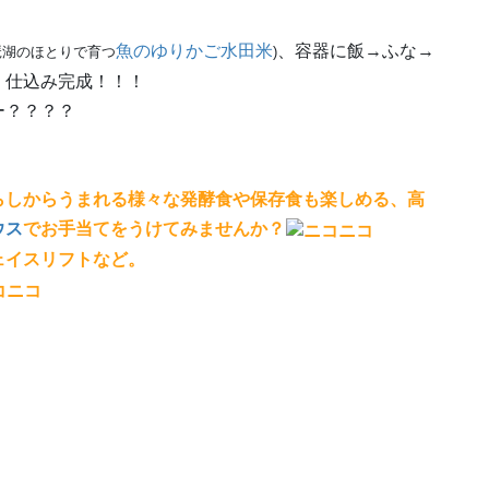
魚のゆりかご水田米
、容器に飯→ふな→
琶湖のほとりで育つ
)
、仕込み完成！！！
ー？？？？
らしからうまれる様々な発酵食や保存食も楽しめる、高
ウス
でお手当てをうけてみませんか？
ェイスリフトなど。