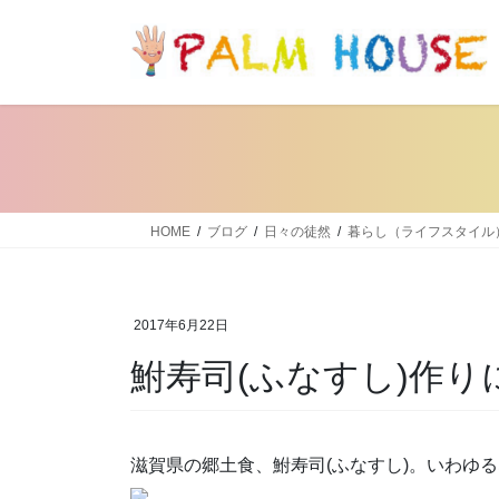
コ
ナ
ン
ビ
テ
ゲ
ン
ー
ツ
シ
へ
ョ
ス
ン
キ
に
ッ
移
HOME
ブログ
日々の徒然
暮らし（ライフスタイル
プ
動
2017年6月22日
鮒寿司(ふなすし)作り
滋賀県の郷土食、鮒寿司(ふなすし)。いわゆ