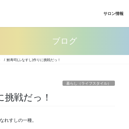
サロン情報
ブログ
）
鮒寿司(ふなすし)作りに挑戦だっ！
暮らし（ライフスタイル）
に挑戦だっ！
るなれすしの一種。