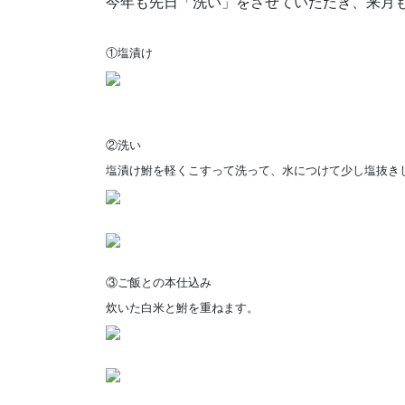
今年も先日「洗い」をさせていただき、来月
①塩漬け
②洗い
塩漬け鮒を軽くこすって洗って、水につけて少し塩抜き
③ご飯との本仕込み
炊いた白米と鮒を重ねます。