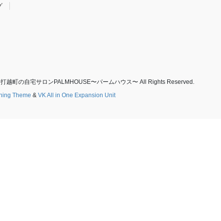
グ
町の自宅サロンPALMHOUSE〜パームハウス〜 All Rights Reserved.
tning Theme
&
VK All in One Expansion Unit