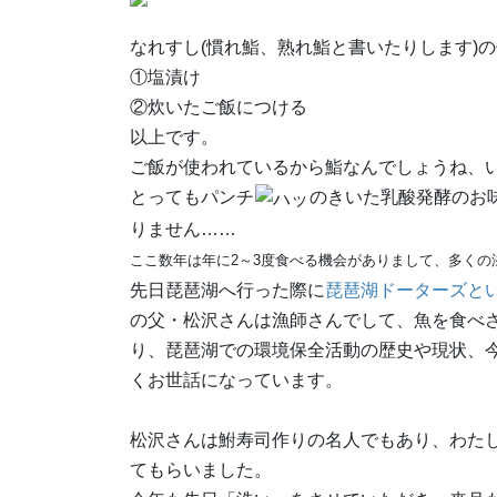
なれすし(慣れ鮨、熟れ鮨と書いたりします)
①塩漬け
②炊いたご飯につける
以上です。
ご飯が使われているから鮨なんでしょうね、
とってもパンチ
のきいた乳酸発酵のお
りません……
ここ数年は年に2～3度食べる機会がありまして、多く
先日琵琶湖へ行った際に
琵琶湖ドーターズと
の父・
松沢さんは漁師さんでして、魚を食べ
り、琵琶湖での環境保全活動の歴史や現状、
くお世話になっています。
松沢さんは鮒寿司作りの名人でもあり、わた
てもらいました。