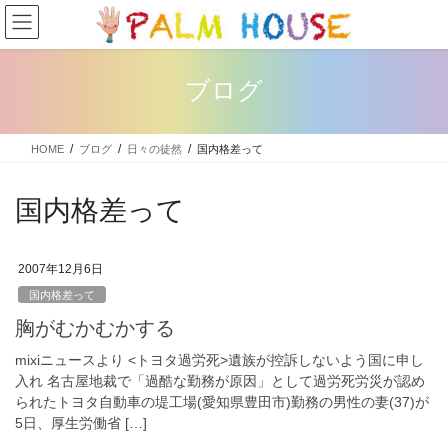
コ
ナ
ン
ビ
テ
ゲ
ン
ー
ブログ
ツ
シ
へ
ョ
ス
ン
HOME
ブログ
日々の徒然
国内格差って
キ
に
ッ
移
プ
動
国内格差って
2007年12月6日
国内格差って
胸がむかむかする
mixiニュースより <トヨタ過労死>遺族が控訴しないよう国に申し
入れ 名古屋地裁で「過酷な勤務が原因」として過労死労災が認め
られたトヨタ自動車の堤工場(愛知県豊田市)勤務の男性の妻(37)が
5日、厚生労働省 […]