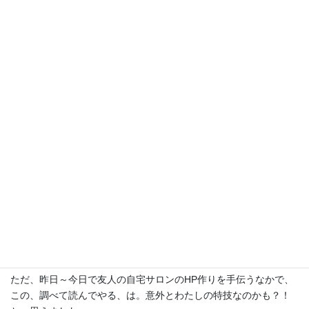
わたしはhtml とかタグとか言われるようなものは、そういうもの
でサイトができているってことを知ってるくらいで、無知です。
その辺が無知なままで、このHPは分からないことをググりながら
3日ほどで一から独学（と呼べるのか？？）で作りました。
ワードプレスでのHP制作は、分からないことは調べて、書いてあ
る通りにやればそこそこ作れる…と、思っていました。
ただ、昨日～今日で友人の自宅サロンのHP作りを手伝うなかで、
この、調べて読んでやる、は。意外とわたしの特技なのかも？！