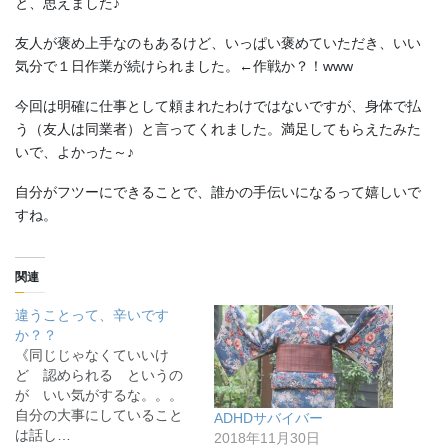
と、思えました♪
友人が褒め上手なのもあるけど、いっぱい褒めていただき、いい
気分で１日作業が続けられました。←作戦か？！www
今回は明確に仕事として頼まれたわけではないですが、身体で払
う（友人は同業者）と言ってくれました。満足してもらえたみた
いで、よかった～♪
自分がフツーにできることで、誰かの手伝いになるって嬉しいで
すね。
関連
違うことって、辛いです
か？？
《同じじゃなくていいけ
ど 認められる というの
が いい気がするな。。。
自分の大事にしていること
ADHDサバイバー
は話し…
2018年11月30日