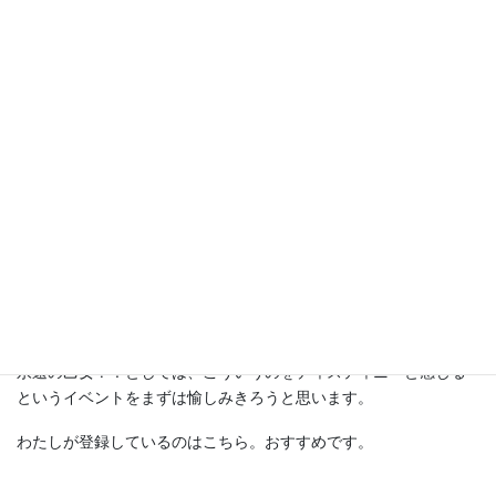
とあるメディア露出が多い会社Aがやっている事業Bのスタッフな
んですが、スタッフは数人だけです。
婚活サイト内のメッセージのやりとりで
「A社って知っていますか？ここの事業Bが面白いなと思っている
んです。似たような取り組みをすることありますか？」
と、質問されたのです。
「似たような取り組みはしていませんが、そこのスタッフです」
と答えたら、質問した方はとてもびっくりしていました。
全国に数人しかいないからね。すごい確率ですよ。
質問されたわたしもびっくりです。
永遠の乙女？！としては、こういうのをディスティニーと感じる
というイベントをまずは愉しみきろうと思います。
わたしが登録しているのはこちら。おすすめです。