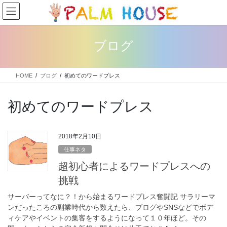
コ
ナ
ン
ビ
テ
ゲ
ン
ー
ブログ
ツ
シ
へ
ョ
ス
ン
HOME
ブログ
初めてのワードプレス
キ
に
ッ
移
プ
動
初めてのワードプレス
2018年2月10日
仕事ネタ
超初心者によるワードプレスへの
挑戦
サーバーってなに？！から始まるワードプレス奮闘記 サラリーマ
ンだったころの副業時代から数えたら、ブログやSNSなどでボデ
ィケアやイベントの集客をするようになって１０年ほど。その