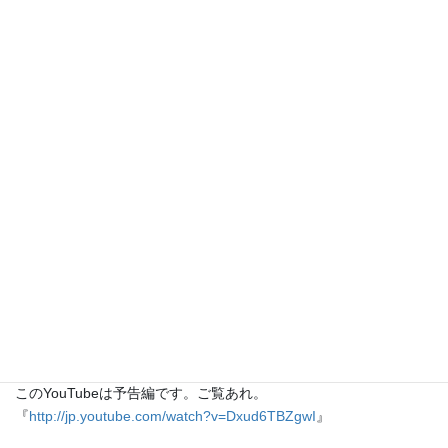
なかった事実を、明らかにしてゆくドキュメンタリー。
誰が悪いのか、工場が悪いのか、何が起こっているのか？
比較検証として2005年イギリスで起こった原発事故の事実も明ら
かにする。
今年10月にも単身六ヶ所村にて取材を敢行した鎌仲氏による最新
の報告 も予定しております。
場所：アップリンク
〒150-0042東京都渋谷区宇田川町37-18 トツネビル1F
tel：03-6825-5502
fax.：03-3485-8785
mail：x@uplink.co.jp
URL：
http://www.uplink.co.jp/x/log/002375.php
ﾟ･*:.｡. .｡.:*･゜ﾟ･*:.｡. .｡.:*･゜
私は１２日に友人と見にいきます。
このYouTubeは予告編です。ご覧あれ。
『
http://jp.youtube.com/watch?v=Dxud6TBZgwI
』