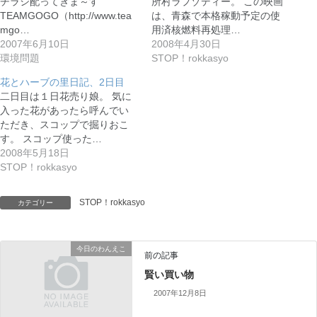
チラシ配ってきま～す
所村ラプゾディー。 この映画
TEAMGOGO（http://www.tea
は、青森で本格稼動予定の使
mgo…
用済核燃料再処理…
2007年6月10日
2008年4月30日
環境問題
STOP！rokkasyo
花とハーブの里日記、2日目
二日目は１日花売り娘。 気に
入った花があったら呼んでい
ただき、スコップで掘りおこ
す。 スコップ使った…
2008年5月18日
STOP！rokkasyo
STOP！rokkasyo
カテゴリー
今日のわんえこ
前の記事
賢い買い物
2007年12月8日