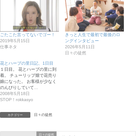
ごたこた言ってないでゴー！
きっと人生で最初で最後のロ
2019年5月15日
ングインタビュー
仕事ネタ
2026年5月11日
日々の徒然
花とハーブの里日記、1日目
１日目。 花とハーブの里に到
着。 チューリップ畑で花売り
娘になった。 お客様が少なく
のんびりしていて…
2008年5月18日
STOP！rokkasyo
日々の徒然
カテゴリー
日々の徒然