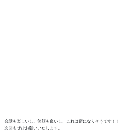
60代男性の方から、感想が届いていました。
ーーーーーーーーー
昨日はどうも有り難うございました。
帰りのクルマの中から、肩が軽くなったのを実感していました。
身体全体が気持ちよくほどけたのですね。
施術中も本当に気持ちよかったし、今朝になっても、ヘンな揺り
戻しや痛みとか、何もありません。
会話も楽しいし、笑顔も良いし、これは癖になりそうです！！
次回もぜひお願いいたします。