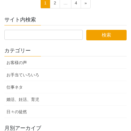
投
固
固
固
1
2
…
4
»
稿
定
定
定
ペ
ペ
ペ
の
サイト内検索
ー
ー
ー
ペ
ジ
ジ
ジ
ー
ジ
カテゴリー
送
り
お客様の声
お手当ていろいろ
仕事ネタ
婚活、妊活、育児
日々の徒然
月別アーカイブ