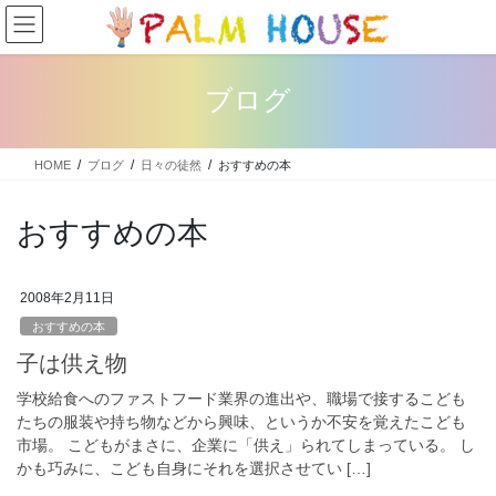
コ
ナ
ン
ビ
テ
ゲ
ン
ー
ブログ
ツ
シ
へ
ョ
ス
ン
HOME
ブログ
日々の徒然
おすすめの本
キ
に
ッ
移
プ
動
おすすめの本
2008年2月11日
おすすめの本
子は供え物
学校給食へのファストフード業界の進出や、職場で接するこども
たちの服装や持ち物などから興味、というか不安を覚えたこども
市場。 こどもがまさに、企業に「供え」られてしまっている。 し
かも巧みに、こども自身にそれを選択させてい […]