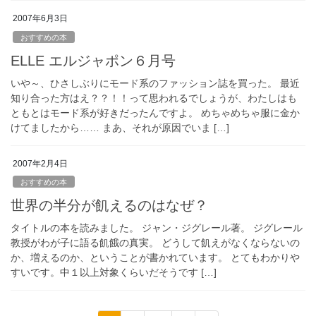
2007年6月3日
おすすめの本
ELLE エルジャポン６月号
いや～、ひさしぶりにモード系のファッション誌を買った。 最近
知り合った方はえ？？！！って思われるでしょうが、わたしはも
ともとはモード系が好きだったんですよ。 めちゃめちゃ服に金か
けてましたから…… まあ、それが原因でいま […]
2007年2月4日
おすすめの本
世界の半分が飢えるのはなぜ？
タイトルの本を読みました。 ジャン・ジグレール著。 ジグレール
教授がわが子に語る飢餓の真実。 どうして飢えがなくならないの
か、増えるのか、ということが書かれています。 とてもわかりや
すいです。中１以上対象くらいだそうです […]